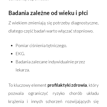
Badania zależne od wieku i płci
Strona główna
Z wiekiem zmieniają się potrzeby diagnostyczne,
Produkty
dlatego część badań warto włączać stopniowo.
Wyszukiwarka sk
Materace
Pomiar ciśnienia tętniczego.
Blog
Łóżka
EKG.
Kontakt
Badania zalecane indywidualnie przez
Akcesoria
lekarza.
To kluczowy element
profilaktyki zdrowia
, który
pozwala ograniczyć ryzyko chorób układu
krążenia i innych schorzeń rozwijających się